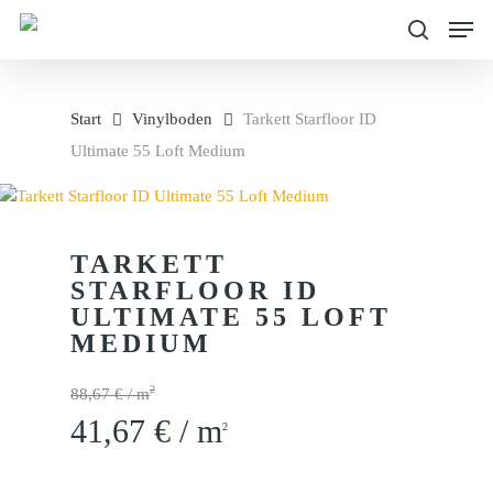
Skip
Men
to
search
main
content
Start
Vinylboden
Tarkett Starfloor ID
Ultimate 55 Loft Medium
TARKETT
STARFLOOR ID
ULTIMATE 55 LOFT
MEDIUM
2
88,67 € / m
41,67 € / m
2