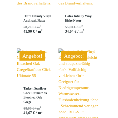
Hafro Infinity Vinyl
Hafro Infinity Vinyl
Anthrazit Platte
Eiche Natur
2
2
58,20 € / m
55,80 € / m
2
2
41,90 € / m
34,04 € / m
Angebot!
Angebot!
Tarkett Starfloor
Click Ultimate 55
Bleached Oak
Grege
2
88,67 € / m
2
41,67 € / m